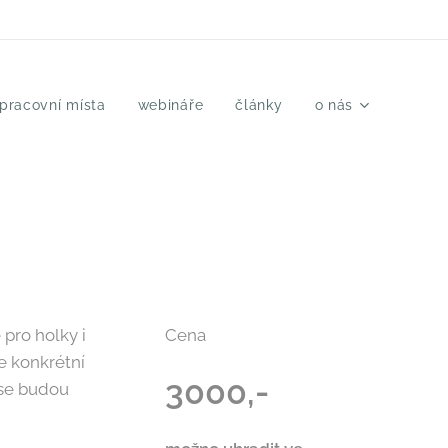
 pracovní místa
webináře
články
o nás
 pro holky i
Cena
me konkrétní
3000,-
 se budou