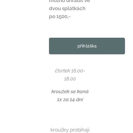
možno uhradit ve
dvou splátkách
po 1500,-
přihláška
čtvrtek 16.00-
18.00
kroužek se koná
1x za 14 dní
kroužky probíhají