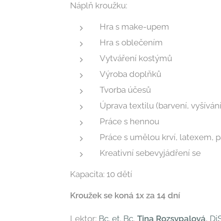
Náplň kroužku:
Hra s make-upem
Hra s oblečením
Vytváření kostýmů
Výroba doplňků
Tvorba účesů
Úprava textilu (barvení, vyšívání
Práce s hennou
Práce s umělou krví, latexem, pa
Kreativní sebevyjádření se
Kapacita: 10 dětí
Kroužek se koná 1x za 14 dní
Lektor:
Bc. et. Bc.
Tina Rozsypalová
, DiS