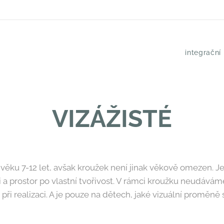
integrační
VIZÁŽISTÉ
věku 7-12 let, avšak kroužek není jinak věkově omezen. Je
ci a prostor po vlastní tvořivost. V rámci kroužku neudává
ři realizaci. A je pouze na dětech, jaké vizuální proměně