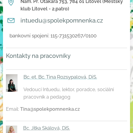
Nám. Př. Otakara 753, 784 01 Litovel (Městský
klub Litovel - 2.patro)
intuedu@spolekpomnenka.cz
bankovní spojení: 115-731530267/0100
Kontakty na pracovníky
Bc. et. Bc. Tina Rozsypalová, DiS.
Vedoucí Intuedu, lektor, poradce, sociální
pracovník a pedagog
Email:
Tina@spolekpomnenka.cz
Bc. Jitka Skálová, DiS.